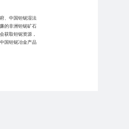
府、中国钽铌湿法
廉的非洲钽铌矿石
会获取钽铌资源，
中国钽铌冶金产品