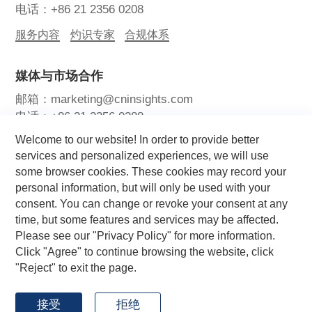
电话：+86 21 2356 0208
服务内容
灼识专家
合规体系
媒体与市场合作
邮箱：marketing@cninsights.com
电话：+86 21 2356 0288
Welcome to our website! In order to provide better
灼耀峰会
报告洞察
新闻中心
services and personalized experiences, we will use
some browser cookies. These cookies may record your
关注我们
personal information, but will only be used with your
consent. You can change or revoke your consent at any
time, but some features and services may be affected.
Please see our "Privacy Policy" for more information.
Click "Agree" to continue browsing the website, click
"Reject" to exit the page.
Copyright © 2026 CIC灼识咨询 版权所有
by GrowthMan
网站地图
用户协议
隐私政策
接受
拒绝