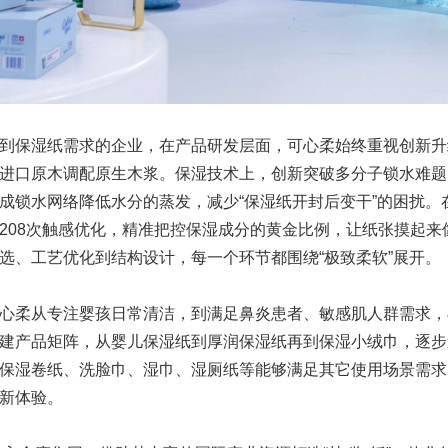
到保湿纸需求的企业，在产品研发层面，可心柔始终重视创新升
进口原木调配原生木浆。保湿技术上，创新突破多分子锁水难题
成锁水网络降低水分的蒸发，减少“保湿纸开封后变干”的困扰。
208次触感优化，精准把控保湿成分的黄金比例，让纸张摸起来
选、工艺优化到结构设计，每一个环节都围绕“极致柔软”展开。
心柔从专注婴孩日常清洁，到满足鼻炎患者、敏感肌人群需求，
建产品矩阵，从婴儿保湿纸到厚润保湿纸再到保湿小绒巾，逐步
保湿卷纸、洗脸巾、湿巾、湿厕纸等能够满足其它使用场景需求
新体验。