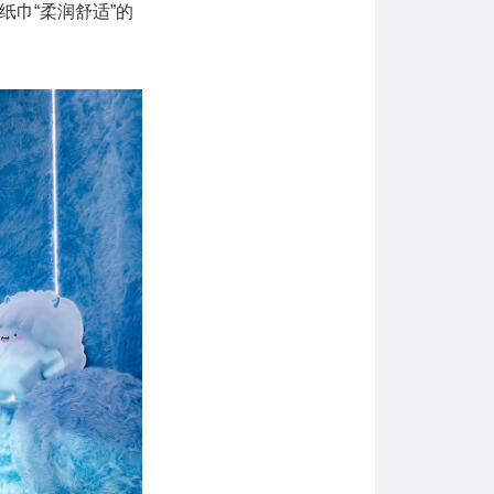
巾“柔润舒适”的