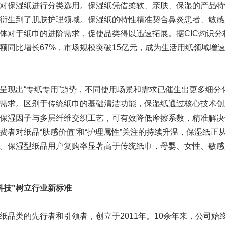
对保湿纸进行分类选用。保湿纸凭借柔软、亲肤、保湿的产品特
衍生到了肌肤护理领域。保湿纸的特性精准契合鼻炎患者、敏感
体对于纸巾的进阶需求，促使品类得以迅速拓展。据CIC灼识分析
额同比增长67%，市场规模突破15亿元，成为生活用纸领域增
呈现出“专纸专用”趋势，不同使用场景和需求已催生出更多细分
需求。区别于传统纸巾的基础清洁功能，保湿纸通过核心技术创
保湿因子与多层纤维交织工艺，可有效降低摩擦系数，精准解决
费者对纸品“肤感价值”和“护理属性”关注的持续升温，保湿纸正
。保湿型纸品用户复购率显著高于传统纸巾，母婴、女性、敏感
科技”树立行业新标准
纸品类的先行者和引领者，创立于2011年。10余年来，公司始