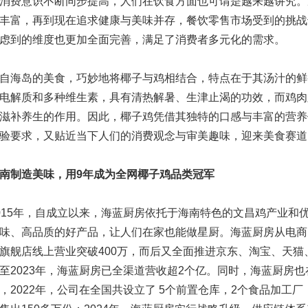
消费意识不断同步提高，人们在饮食方面也可谓是越来越讲究。
丰富，再到现在追求健康与美味并存，餐饮零售市场受到的挑战
虑到的维度也更加全面完善，满足了消费者多元化的需求。
自海岛的美食，巧妙地将椰子与鸡相结合，特点在于其汤汁的鲜
电解质和多种维生素，具有清热解暑、生津止渴的功效，而鸡肉
滋补养生的作用。因此，椰子鸡凭借其独特的口感与丰富的营养
验要求，又贴近当下人们的消费观念与审美趣味，迎来美食赛道
南制造美味，用9年成为全网椰子鸡品类冠军
015年，自成立以来，海蓝厨房依托于海南特色的文昌鸡产业和
味、高品质的好产品，让人们在家也能做星厨。海蓝厨房从电商
旗舰店线上营业突破400万，而后又全面推进京东、淘宝、天猫
至2023年，海蓝厨房已全渠道营收超2个亿。同时，海蓝厨房
，2022年，公司在全国共设立了 5个前置仓库，2个食品加工厂