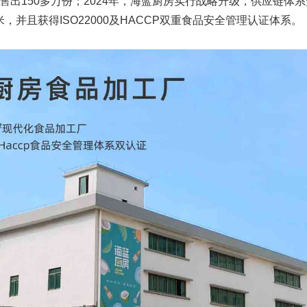
售出150多万份；2024年，海蓝厨房实行战略升级，供应链体
方米，并且获得ISO22000及HACCP双重食品安全管理认证体系。