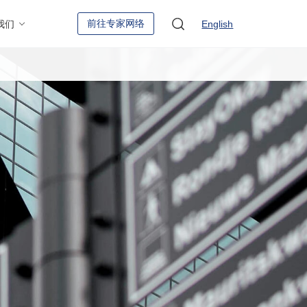
前往专家网络
我们
English