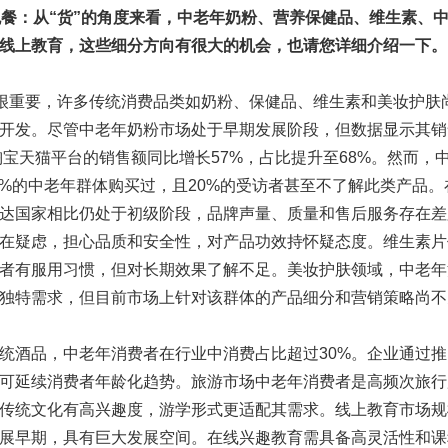
s财经晚餐：从“货”的角度来看，中老年奶粉、营养保健品、维生素
线上教育，这些细分方向有很大的机会，也请您详细介绍一下。
”很重要，许多传统消费品类如奶粉、保健品、维生素和美妆护肤
开发。尽管中老年奶粉市场处于早期发展阶段，但数据显示其销
在淘宝天猫平台的销售额同比增长57%，占比提升至68%。然而，
.2%的中老年群体购买过，且20%的受访者甚至不了解此类产品
达国家相比仍处于初级阶段，品牌声量、质量和售后服务存在差
在疑虑，担心品质和安全性，对产品功效持怀疑态度。维生素片
访者有服用习惯，但对长期效果了解不足。美妆护肤领域，中老
独特需求，但目前市场上针对该群体的产品细分和营销策略尚不
统酒品，中老年消费者在行业中消费占比超过30%。企业通过
可延续消费者年龄化趋势。旅游市场中老年消费者是高频次旅行
传统文化有高兴趣度，游学形式更适配其需求。线上教育市场规模
展早期，具有巨大发展空间。在线兴趣教育需具备高灵活性和课