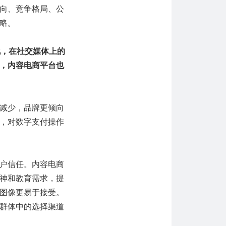
向、竞争格局、公
略。
上化，在社交媒体上的
，内容电商平台也
减少，品牌更倾向
，对数字支付操作
户信任。内容电商
神和教育需求，提
图像更易于接受。
群体中的选择渠道