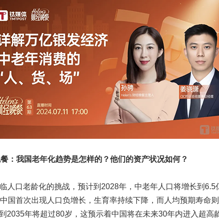
s财经晚餐：我国老年化趋势是怎样的？他们的资产状况如何？
临人口老龄化的挑战，预计到2028年，中老年人口将增长到6.
22年，中国首次出现人口负增长，生育率持续下降，而人均预期寿命
计到2035年将超过80岁，这预示着中国将在未来30年内进入超