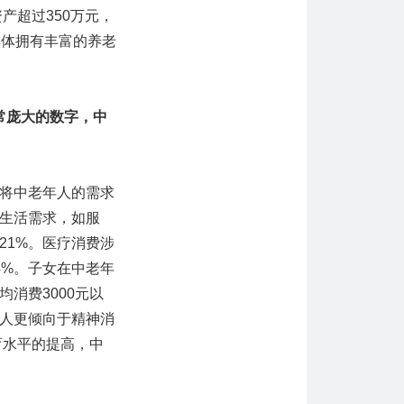
产超过350万元，
群体拥有丰富的养老
非常庞大的数字，中
将中老年人的需求
生活需求，如服
21%。医疗消费涉
4%。子女在中老年
消费3000元以
人更倾向于精神消
育水平的提高，中