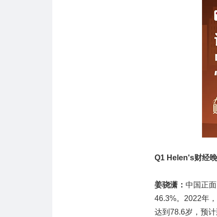
Q1 Helen'
姜骁潇：
中国正面
46.3%。20
达到78.6岁，预