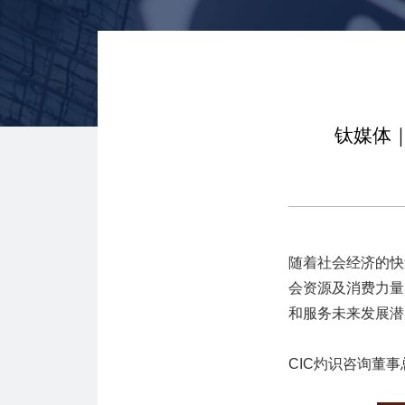
钛媒体
随着社会经济的快
会资源及消费力量
和服务未来发展潜
CIC灼识咨询董事