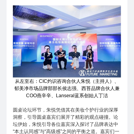
从左至右：CIC灼识咨询合伙人朱悦（主持人）、
郁美净市场品牌部部长侯志强、西苔品牌合伙人兼
COO燕辛辛、Lanseral蓝系创始人丁洁
圆桌论坛环节，朱悦凭借其在美妆个护行业的深厚
洞察，引导圆桌嘉宾们展开了精彩的观点碰撞。论
坛伊始，朱悦引导各位嘉宾深入探讨了品牌表达中
“本土认同感”与“高级感”之间的平衡之道。嘉宾们一