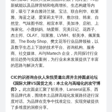
新赋能以及品牌营销和电商增长、生态构建等内
容，吸引了来自雅诗兰黛、宝洁、联合利华、欧莱
雅、海蓝之谜、爱茉莉太平洋、敷尔佳、韩束、自
然堂、气味图书馆、相宜本草、美加净、启初、
上
海家化
、小鹿妈妈、纳爱斯、完美日记、花西子、
杰士邦、OLAY、珀莱雅、
LVMH
、郁美净、佩莱集
团、The Body Shop、樊文花等行业品牌领袖，以
及数字生态上下游的技术平台、咨询机构、服务
商、社交媒体、AI与
Martech
企业，共同探讨行业
前沿趋势与实践案例，为行业未来发展提供了丰富
的思路与解决方案。
CIC灼识咨询合伙人朱悦受邀出席并主持圆桌论坛
《国际大牌VS国货之光：本土化与高端化的攻守博
弈》。
此次圆桌汇聚了郁美净、Lanseral蓝系、西
苔品牌代表，围绕本土品牌高端化发展路径进行深
度对话。为品牌在竞争中找准定位、实现突破提供
了多维度的洞察分享。