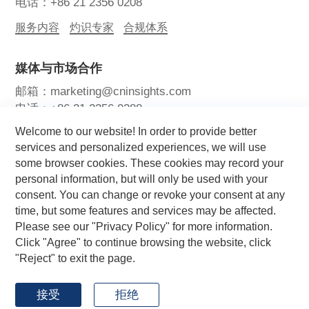
电话：+86 21 2356 0208
服务内容
灼识专家
合规体系
媒体与市场合作
邮箱：marketing@cninsights.com
电话：+86 21 2356 0288
Welcome to our website! In order to provide better
灼耀峰会
报告洞察
新闻中心
services and personalized experiences, we will use
some browser cookies. These cookies may record your
关注我们
personal information, but will only be used with your
consent. You can change or revoke your consent at any
time, but some features and services may be affected.
Please see our "Privacy Policy" for more information.
Click "Agree" to continue browsing the website, click
"Reject" to exit the page.
Copyright © 2026 CIC灼识咨询 版权所有
by GrowthMan
网站地图
用户协议
隐私政策
接受
拒绝