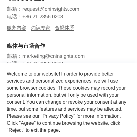
邮箱：request@cninsights.com
电话：+86 21 2356 0208
服务内容
灼识专家
合规体系
媒体与市场合作
邮箱：marketing@cninsights.com
电话：+86 21 2356 0288
Welcome to our website! In order to provide better
灼耀峰会
报告洞察
新闻中心
services and personalized experiences, we will use
some browser cookies. These cookies may record your
关注我们
personal information, but will only be used with your
consent. You can change or revoke your consent at any
time, but some features and services may be affected.
Please see our "Privacy Policy" for more information.
Click "Agree" to continue browsing the website, click
"Reject" to exit the page.