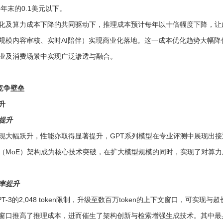
4年末的0.1美元以下。
化及算力成本下降的共同驱动下，推理成本预计每年以十倍幅度下降，让
规模内容审核、实时AI陪伴）实现商业化落地。这一成本优化趋势大幅降
业及消费场景中实现广泛渗透与融合。
与竞争壁垒
升
提升
现大幅跃升，性能亦取得显著提升，GPT系列模型在专业评测中展现出接
（MoE）架构成为核心技术突破，在扩大模型规模的同时，实现了对算力
率提升
-3的2,048 token限制，升级至数百万token的上下文窗口，可实现
窗口推高了推理成本，进而催生了架构创新与检索增强生成技术。其中最