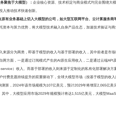
营业务聚焦于大模型）：
企业核心资源、技术积淀与商业模式均完全围绕大
投入推动技术快速创新。
ay（即在原有业务基础上切入大模型的公司，如大型互联网平台、云计算服务商
托资本与算力优势，将大模型技术融入自身产品生态，加速技术验证与商
入来源分为两类，即基于模型的收入与基于部署的收入，其中前者是市场
自两方面，一是通过订阅模式产生的AI原生应用收入，二是通过云端API
-as-a-service）收入。而基于部署的收入则来源于定制化的私有化部署解决方
户付费意愿持续提升的双重驱动下，全球大模型市场（按基于模型的收入
询测算，2024年该市场规模为107亿美元，预计2029年将增至2,065亿
7%。其中，大模型应用市场2029年规模预计将达1,515亿美元，大模型Ma