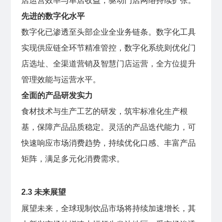
店运营效率与单店收益，驱动门店网络持续扩张。
先进的数字化水平
数字化已渗透至头部企业全业务链条。数字化工具
实现供应链全环节精准管控，数字化系统则优化门
店选址、全渠道营销及智慧门店运营，全方位提升
管理效能与运营水平。
全面的产品研发实力
食材技术与生产工艺的研发，筑牢标准化生产根
基，保障产品品质稳定。灵活的产品迭代能力，可
快速响应市场消费趋势，持续优化口感、丰富产品
矩阵，满足多元化消费需求。
2.3 未来展望
展望未来，全球现制饮品市场将持续加速增长，其