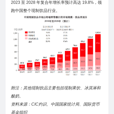
2023 至 2028 年复合年增长率预计高达 19.8%，领
跑中国整个现制饮品行业。
附注：其他现制饮品主要包括现制果饮、冰淇淋和
酸奶。
资料来源：CIC灼识、中国国家统计局、国际货币
基金组织