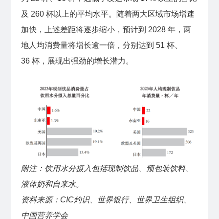
及 260 杯以上的平均水平。随着两大区域市场增速
加快，上述差距将逐步缩小，预计到 2028 年，两
地人均消费量将增长逾一倍，分别达到 51 杯、
36 杯，展现出强劲的增长潜力。
附注：饮用水分摄入包括现制饮品、预包装饮料、
液体奶和自来水。
资料来源：CIC灼识、世界银行、世界卫生组织、
中国营养学会