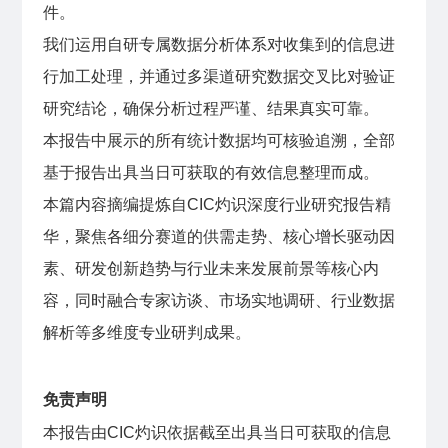
件。
我们运用自研专属数据分析体系对收集到的信息进
行加工处理，并通过多渠道研究数据交叉比对验证
研究结论，确保分析过程严谨、结果真实可靠。
本报告中展示的所有统计数据均可核验追溯，全部
基于报告出具当日可获取的有效信息整理而成。
本篇内容摘编提炼自CIC灼识深度行业研究报告精
华，聚焦各细分赛道的供需走势、核心增长驱动因
素、研发创新趋势与行业未来发展前景等核心内
容，同时融合专家访谈、市场实地调研、行业数据
解析等多维度专业研判成果。
免责声明
本报告由CIC灼识依据截至出具当日可获取的信息