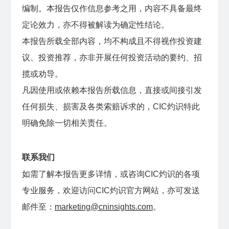
编制。本报告仅作信息参考之用，内容不具备最终
定论效力，亦不得被解读为确定性结论。
本报告所载全部内容，均不构成且不得视作投资建
议、投资推荐，亦非开展任何投资活动的要约、招
揽或劝导。
凡因使用或依赖本报告所载信息，直接或间接引发
任何损失、损害及各类索赔诉求的，CIC灼识特此
明确免除一切相关责任。
联系我们
如需了解本报告更多详情，或咨询CIC灼识的各项
专业服务，欢迎访问CIC灼识官方网站，亦可发送
邮件至：
marketing@cninsights.com
。