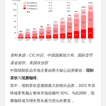
资料来源：CIC灼识、中国国家统计局、国际货币
基金组织、美国农业部
中国现制饮品市场主要由两大核心品类驱动：
现制
茶饮
与
现磨咖啡
。
其中，现制茶饮是规模最大的细分品类，2023 年其
终端零售额占整体市场份额约 50%。与此同时，现
磨咖啡成为增长势头最为突出的赛道，