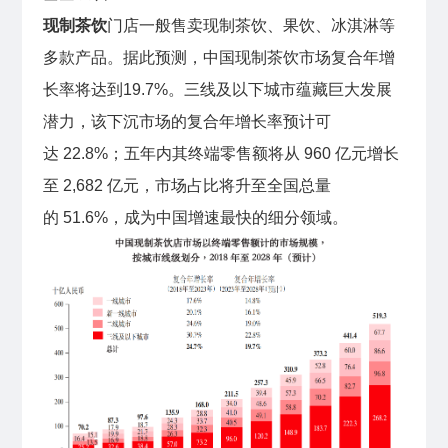
现制茶饮
门店一般售卖现制茶饮、果饮、冰淇淋等
多款产品。据此预测，中国现制茶饮市场复合年增
长率将达到19.7%。三线及以下城市蕴藏巨大发展
潜力，该下沉市场的复合年增长率预计可
达 22.8%；五年内其终端零售额将从 960 亿元增长
至 2,682 亿元，市场占比将升至全国总量
的 51.6%，成为中国增速最快的细分领域。