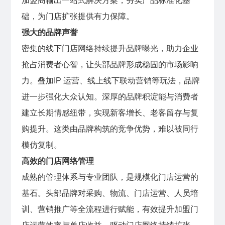
加盟商输出一站式解决方案，夯实产品标准化基
础，为门店扩张提供有力保障。
强大的品牌声誉
密集的线下门店网络持续提升品牌曝光，助力企业
抢占消费者心智，让头部品牌形成稳固的市场影响
力。叠加IP 运营、线上线下联动营销等玩法，品牌
进一步强化大众认知。深厚的品牌积淀能与消费者
建立长期情感纽带，实现新客增长、老客留存与复
购提升。这类由品牌构筑的竞争优势，难以被同行
模仿复制。
高效的门店网络管理
成熟的管理体系与专业团队，是规模化门店运营的
基石。头部品牌对采购、物流、门店运营、人员培
训、营销推广等全流程进行赋能，有效提升加盟门