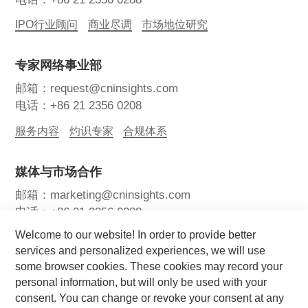
IPO行业顾问
商业尽调
市场地位研究
专家网络事业部
邮箱：request@cninsights.com
电话：+86 21 2356 0208
服务内容
灼识专家
合规体系
媒体与市场合作
邮箱：marketing@cninsights.com
电话：+86 21 2356 0288
Welcome to our website! In order to provide better
灼耀峰会
报告洞察
新闻中心
services and personalized experiences, we will use
some browser cookies. These cookies may record your
关注我们
personal information, but will only be used with your
consent. You can change or revoke your consent at any