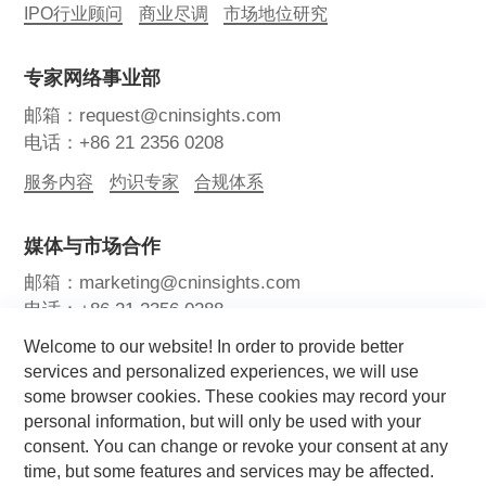
IPO行业顾问
商业尽调
市场地位研究
专家网络事业部
邮箱：request@cninsights.com
电话：+86 21 2356 0208
服务内容
灼识专家
合规体系
媒体与市场合作
邮箱：marketing@cninsights.com
电话：+86 21 2356 0288
Welcome to our website! In order to provide better
灼耀峰会
报告洞察
新闻中心
services and personalized experiences, we will use
some browser cookies. These cookies may record your
关注我们
personal information, but will only be used with your
consent. You can change or revoke your consent at any
time, but some features and services may be affected.