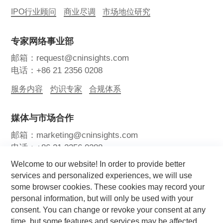
IPO行业顾问
商业尽调
市场地位研究
专家网络事业部
邮箱：request@cninsights.com
电话：+86 21 2356 0208
服务内容
灼识专家
合规体系
媒体与市场合作
邮箱：marketing@cninsights.com
电话：+86 21 2356 0288
Welcome to our website! In order to provide better
灼耀峰会
报告洞察
新闻中心
services and personalized experiences, we will use
some browser cookies. These cookies may record your
关注我们
personal information, but will only be used with your
consent. You can change or revoke your consent at any
time, but some features and services may be affected.