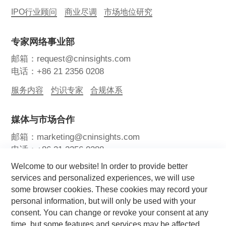
IPO行业顾问
商业尽调
市场地位研究
专家网络事业部
邮箱：request@cninsights.com
电话：+86 21 2356 0208
服务内容
灼识专家
合规体系
媒体与市场合作
邮箱：marketing@cninsights.com
电话：+86 21 2356 0288
Welcome to our website! In order to provide better
灼耀峰会
报告洞察
新闻中心
services and personalized experiences, we will use
some browser cookies. These cookies may record your
关注我们
personal information, but will only be used with your
consent. You can change or revoke your consent at any
time, but some features and services may be affected.