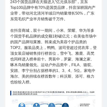
243个国货品牌在天猫进入“亿元俱乐部”，京东
Top100品牌中有70%是国货品牌，抖音深耕国内产
业带，带动河北清河羊绒日均销量增长50%，广东
东莞毛织产业半月销售破千万件。
在抖音商城，双十一期间，小米、荣耀、华为等多
个国货手机品牌的成交额1秒破亿元；在美妆市场中
的国产品牌珀莱雅、韩束成为美容个护品类的
TOP2。服装品类上，鸭鸭、波司登超过优衣库，登
顶女装店铺销售排行榜首位，雪中飞、雅鹿、高梵
也同样进入榜单前十。男装中，罗蒙、海澜之家、
啄木鸟销量领先。运动户外品类中，FILA、骆驼、
安踏、李宁分别占据榜单的1、3、4、5位。家电中
海尔、美的持续在榜首数年；科沃斯、添可、格力
也纷纷入榜。