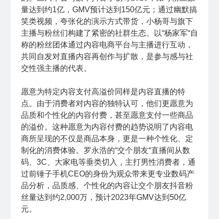
量达到约1亿，GMV预计达到150亿元；通过幽默搞
笑类视频，夸张化的演示方式带货，小杨哥与旗下
主播与粉丝们构建了紧密的社群生态。以“杨家军“自
称的粉丝团体通过内容电商平台与主播进行互动，
共同自发对直播内容再创作与扩散，是参与感与社
交性强主播的代表。
愿意为特定内容支付高溢价同样是内容直播的特
点。由于消费者对内容的独特认可，他们更愿意为
品质和个性化的内容付费，甚至愿意支付一些商品
的溢价。这种愿意为内容付费的趋势说明了内容电
商所呈现的不仅是商品本身，更是一种个性化、定
制化的消费体验。罗永浩的“交个朋友“直播间从数
码、3C、大家电等垂类切入，主打男性消费者，通
过前锤子手机CEO的身份为观众带来更专业数码产
品分析，品质感、个性化的内容让交个朋友抖音粉
丝量达到约2,000万，预计2023年GMV达到50亿
元。