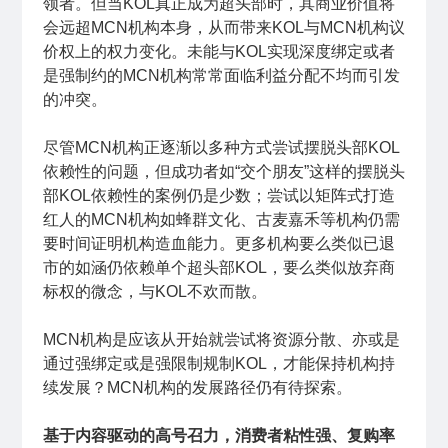
领者。但当KOL真正成为超头部时，其商业价值将
会远超MCN机构本身，从而带来KOL与MCN机构议
价权上的权力变化。未能与KOL实现深度绑定或者
是强制约的MCN机构常常面临利益分配不均而引发
的冲突。
尽管MCN机构正逐渐以多种方式尝试摆脱头部KOL
依赖性的问题，但成功者如“交个朋友”这样的摆脱头
部KOL依赖性的案例仍是少数；尝试以矩阵式打造
红人的MCN机构如蜂群文化、古麦嘉禾等机构仍需
要时间证明机构造血能力。更多机构要么类似已退
市的如涵仍依赖单个超头部KOL，要么类似放弃商
标权的微念，与KOL不欢而散。
MCN机构是应该从开始就尝试将资源分散、亦或是
通过强绑定或是强限制规制KOL，才能保持机构持
续发展？MCN机构的发展路径仍有待探索。
基于内容驱动的高号召力，消费者粘性强、复购率