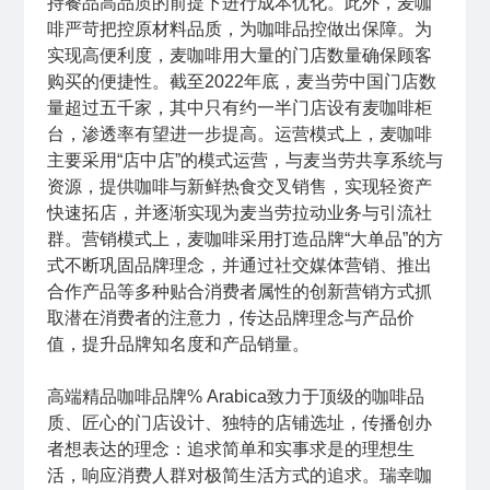
持餐品高品质的前提下进行成本优化。此外，麦咖
啡严苛把控原材料品质，为咖啡品控做出保障。为
实现高便利度，麦咖啡用大量的门店数量确保顾客
购买的便捷性。截至2022年底，麦当劳中国门店数
量超过五千家，其中只有约一半门店设有麦咖啡柜
台，渗透率有望进一步提高。运营模式上，麦咖啡
主要采用“店中店”的模式运营，与麦当劳共享系统与
资源，提供咖啡与新鲜热食交叉销售，实现轻资产
快速拓店，并逐渐实现为麦当劳拉动业务与引流社
群。营销模式上，麦咖啡采用打造品牌“大单品”的方
式不断巩固品牌理念，并通过社交媒体营销、推出
合作产品等多种贴合消费者属性的创新营销方式抓
取潜在消费者的注意力，传达品牌理念与产品价
值，提升品牌知名度和产品销量。
高端精品咖啡品牌% Arabica致力于顶级的咖啡品
质、匠心的门店设计、独特的店铺选址，传播创办
者想表达的理念：追求简单和实事求是的理想生
活，响应消费人群对极简生活方式的追求。瑞幸咖