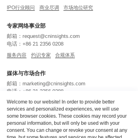
IPO行业顾问
商业尽调
市场地位研究
专家网络事业部
邮箱：request@cninsights.com
电话：+86 21 2356 0208
服务内容
灼识专家
合规体系
媒体与市场合作
邮箱：marketing@cninsights.com
电话：+86 21 2356 0288
Welcome to our website! In order to provide better
灼耀峰会
报告洞察
新闻中心
services and personalized experiences, we will use
some browser cookies. These cookies may record your
关注我们
personal information, but will only be used with your
consent. You can change or revoke your consent at any
time, but some features and services may be affected.